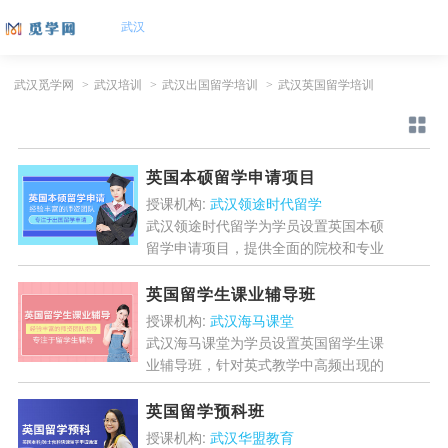
武汉
武汉觅学网
>
武汉培训
>
武汉出国留学培训
>
武汉英国留学培训
英国本硕留学申请项目
授课机构:
武汉领途时代留学
武汉领途时代留学为学员设置英国本硕
留学申请项目，提供全面的院校和专业
信息，帮助学员筛选出最适合自己的申
请目标，提供全方位的指导与帮助，专
英国留学生课业辅导班
业文案团队量身打造个人陈...
[详情]
授课机构:
武汉海马课堂
武汉海马课堂为学员设置英国留学生课
业辅导班，针对英式教学中高频出现的
抽象理论、跨学科融合知识点等难点，
通过案例拆解、逻辑推导等方式深度解
英国留学预科班
析，同步标注考试与作业中...
[详情]
授课机构:
武汉华盟教育