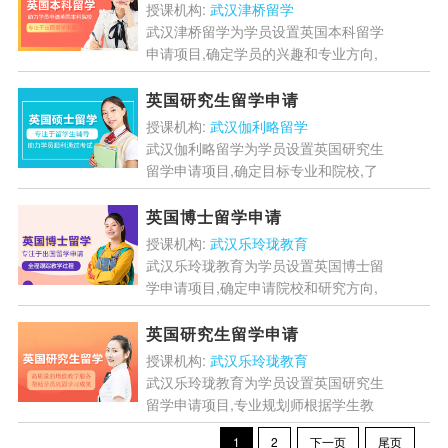
雅思、学术材料等,换取...
[详情]
授课机构:
武汉津桥留学
武汉津桥留学为学员设置英国本科留学
申请项目,确定学员的兴趣和专业方向,
然后选择英国大学,收集GCSE成绩单、
推荐信、个人陈述等必要材料,了解各
英国研究生留学申请
大学的申请截止日期...
[详情]
授课机构:
武汉伽利略留学
武汉伽利略留学为学员设置英国研究生
留学申请项目,确定目标专业和院校,了
解申请要求,开始准备语言考试,取得合
格的语言成绩,准备申请材料,涵盖个人
英国博士留学申请
陈述、推荐信、简历...
[详情]
授课机构:
武汉乐玲珑教育
武汉乐玲珑教育为学员设置英国博士留
学申请项目,确定申请院校和研究方向,
完成标准化考试、优化学术背景并准备
申请材料,进行导师套磁、参加面试和
英国研究生留学申请
网络申请,帮助学员顺利...
[详情]
授课机构:
武汉乐玲珑教育
武汉乐玲珑教育为学员设置英国研究生
留学申请项目,专业规划师根据学生教
育背景、专业匹配度、语言成绩等,科
1
2
下一页
尾页