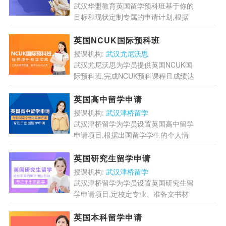
武汉华盟教育英国留学预科班基于你的
目标和现状定制专属的申请计划,根据
学生专业和具体要求为学生合理选择申
请院校,挖掘学生亮点整合材料,根据学
英国NCUK国际预科班
生特点展示风采,面试辅...
[详情]
授课机构:
武汉尤尼沃思
武汉尤尼沃思为学员提供英国NCUK国
际预科班,完成NCUK预科课程且成绩达
标的学生通常将获得至少一所联盟院校
录取,大大降低申请大学的风险,提高升
英国高中留学申请
学成功度,同时,...
[详情]
授课机构:
武汉津桥留学
武汉津桥留学为学员设置英国高中留学
申请项目,根据出国留学学生的个人情
况选择相应的学校,在学校开放日走访
学校,建议尽早递交申请,递交签证材料,
英国研究生留学申请
获得学生签证,助力学...
[详情]
授课机构:
武汉津桥留学
武汉津桥留学为学员设置英国研究生留
学申请项目,定校定专业、准备文书材
料、开具各类证明、递交申请,同步准
备雅思,提供满足录取通知书的材料,如
英国本科留学申请