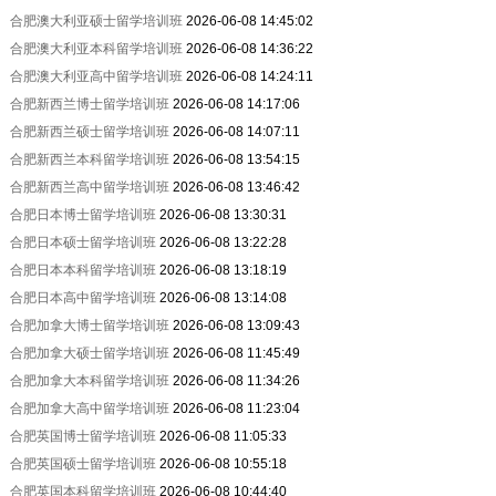
合肥澳大利亚硕士留学培训班
2026-06-08 14:45:02
合肥澳大利亚本科留学培训班
2026-06-08 14:36:22
合肥澳大利亚高中留学培训班
2026-06-08 14:24:11
合肥新西兰博士留学培训班
2026-06-08 14:17:06
合肥新西兰硕士留学培训班
2026-06-08 14:07:11
合肥新西兰本科留学培训班
2026-06-08 13:54:15
合肥新西兰高中留学培训班
2026-06-08 13:46:42
合肥日本博士留学培训班
2026-06-08 13:30:31
合肥日本硕士留学培训班
2026-06-08 13:22:28
合肥日本本科留学培训班
2026-06-08 13:18:19
合肥日本高中留学培训班
2026-06-08 13:14:08
合肥加拿大博士留学培训班
2026-06-08 13:09:43
合肥加拿大硕士留学培训班
2026-06-08 11:45:49
合肥加拿大本科留学培训班
2026-06-08 11:34:26
合肥加拿大高中留学培训班
2026-06-08 11:23:04
合肥英国博士留学培训班
2026-06-08 11:05:33
合肥英国硕士留学培训班
2026-06-08 10:55:18
合肥英国本科留学培训班
2026-06-08 10:44:40