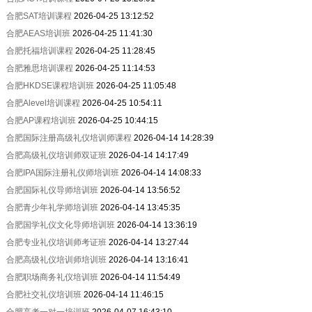
合肥SAT培训课程
2026-04-25 13:12:52
合肥AEAS培训班
2026-04-25 11:41:30
合肥托福培训课程
2026-04-25 11:28:45
合肥雅思培训课程
2026-04-25 11:14:53
合肥HKDSE课程培训班
2026-04-25 11:05:48
合肥Alevel培训课程
2026-04-25 10:54:11
合肥AP课程培训班
2026-04-25 10:44:15
合肥国际注册高级礼仪培训师课程
2026-04-14 14:28:39
合肥高级礼仪培训师双证班
2026-04-14 14:17:49
合肥IPA国际注册礼仪师培训班
2026-04-14 14:08:33
合肥国际礼仪导师培训班
2026-04-14 13:56:52
合肥青少年礼学师培训班
2026-04-14 13:45:35
合肥国学礼仪文化导师培训班
2026-04-14 13:36:19
合肥专业礼仪培训师考证班
2026-04-14 13:27:44
合肥高级礼仪培训师培训班
2026-04-14 13:16:41
合肥职场商务礼仪培训班
2026-04-14 11:54:49
合肥社交礼仪培训班
2026-04-14 11:46:15