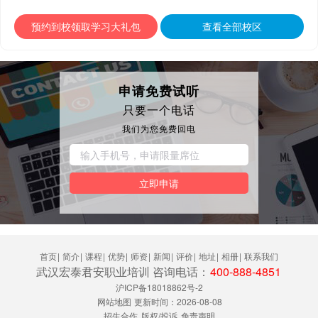
预约到校领取学习大礼包
查看全部校区
申请免费试听
只要一个电话
我们为您免费回电
立即申请
首页
|
简介
|
课程
|
优势
|
师资
|
新闻
|
评价
|
地址
|
相册
|
联系我们
武汉宏泰君安职业培训 咨询电话：
400-888-4851
沪ICP备18018862号-2
网站地图
更新时间：2026-08-08
招生合作
版权/投诉
免责声明